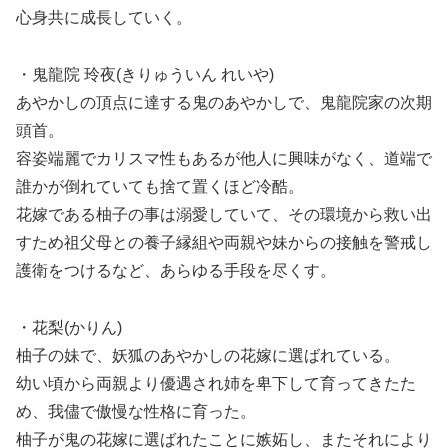
心身共に成長していく。
・鬼龍院 玲夜(きりゅういん れいや)
あやかしの頂点に達する鬼のあやかしで、鬼龍院家の次期
頭首。
容姿端麗でカリスマ性もあるが他人に興味がなく、道端で
誰かが倒れていても捨て置くほど冷酷。
花嫁である柚子の事は溺愛していて、その環境から救い出
すため祖父母との養子縁組や両親や妹からの接触を警戒し
護衛をつけるなど、あらゆる手段を尽くす。
・花梨(かりん)
柚子の妹で、妖狐のあやかしの花嫁に選ばれている。
幼い頃から両親より優遇され姉を卑下して育ってきたた
め、我儘で傲慢な性格に育った。
柚子が鬼の花嫁に選ばれたことに嫉妬し、またそれにより