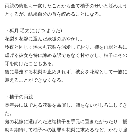
両親の態度も一変したことから全て柚子のせいと貶めよう
とするが、結果自分の首を絞めることになる。
・狐月 瑶太(こげつ ようた)
花梨を花嫁に選んだ妖狐のあやかし。
玲夜と同じく瑶太も花梨を溺愛しており、姉を両親と共に
虐げる彼女を特に諫める訳でもなく甘やかし、柚子にその
牙を向けたこともある。
後に暴走する花梨を止めきれず、彼女を花嫁として一族に
迎えることができなくなる。
・柚子の両親
長年共に妹である花梨を贔屓し、姉をないがしろにしてき
た。
鬼の花嫁に選ばれた途端柚子を手元に置きたがったり、援
助を期待して柚子への謝罪を花梨に求めるなど、かなり強