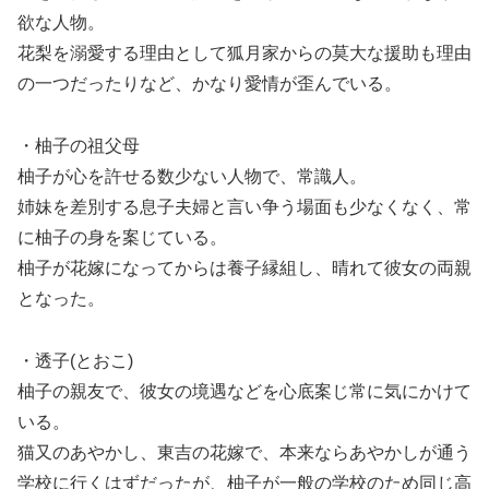
欲な人物。
花梨を溺愛する理由として狐月家からの莫大な援助も理由
の一つだったりなど、かなり愛情が歪んでいる。
・柚子の祖父母
柚子が心を許せる数少ない人物で、常識人。
姉妹を差別する息子夫婦と言い争う場面も少なくなく、常
に柚子の身を案じている。
柚子が花嫁になってからは養子縁組し、晴れて彼女の両親
となった。
・透子(とおこ)
柚子の親友で、彼女の境遇などを心底案じ常に気にかけて
いる。
猫又のあやかし、東吉の花嫁で、本来ならあやかしが通う
学校に行くはずだったが、柚子が一般の学校のため同じ高