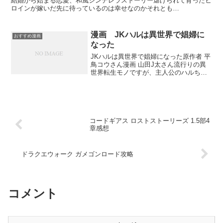
結婚から始まる恋愛、和風シンデレラストーリー虐げられて育ったヒ
ロインが嫁いだ先に待っているのは幸せなのかそれとも…
漫画 JKハルは異世界で娼婦に
おすすめ漫画
なった
JKハルは異世界で娼婦になった原作者 平
鳥コウさん漫画 山田J太さん流行りの異
世界転生モノですが、主人公のハルちゃ
んはいわゆる陽キャのJKで特にそういう
世界に興味のなかった子です一緒に転生
した同級生の男の子のほうが、転生モノ
の主人公としては...
コードギアス ロストストーリーズ 1.5部4
章感想
ドラクエウォーク ガメゴンロード攻略
コメント