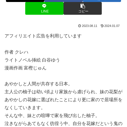
LINE
コピー
2023.08.11
2024.01.07
アフィリエイト広告を利用しています
作者 クレハ
ライトノベル挿絵 白谷ゆう
漫画作画 富樫じゅん
あやかしと人間が共存する日本。
主人公の柚子は幼い頃より家族から虐げられ、妹の花梨が
あやかしの花嫁に選ばれたことにより更に家ので居場所を
なくしていきます。
そんな中、妹との喧嘩で家を飛び出した柚子。
泣きながらあてもなく彷徨う中、自分を花嫁だという鬼の