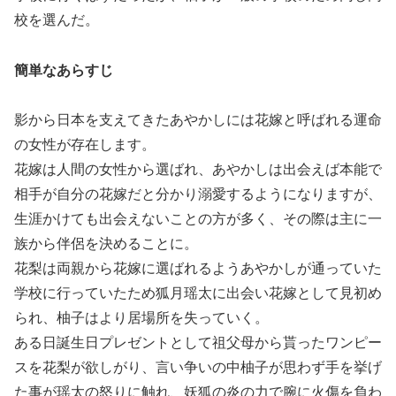
校を選んだ。
簡単なあらすじ
影から日本を支えてきたあやかしには花嫁と呼ばれる運命
の女性が存在します。
花嫁は人間の女性から選ばれ、あやかしは出会えば本能で
相手が自分の花嫁だと分かり溺愛するようになりますが、
生涯かけても出会えないことの方が多く、その際は主に一
族から伴侶を決めることに。
花梨は両親から花嫁に選ばれるようあやかしが通っていた
学校に行っていたため狐月瑶太に出会い花嫁として見初め
られ、柚子はより居場所を失っていく。
ある日誕生日プレゼントとして祖父母から貰ったワンピー
スを花梨が欲しがり、言い争いの中柚子が思わず手を挙げ
た事が瑶太の怒りに触れ、妖狐の炎の力で腕に火傷を負わ