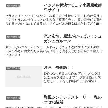
イジメを解決する…？小悪魔教師
おすすめ漫画
♡サイコ
クラスメイトへだけではなく、教師にまで生徒によるいじめが横行し
ているクラスに転任してきた主人公「葛西心春」。案の定着任初日か
ら心春へのいじめも始まるが、サイコパスの彼女は果たしてどう解決
していくのか、見所です。
恋と友情、魔法がいっぱい！シュ
おすすめ漫画
ガシュガルーン
夢いっぱいのシュガルンワールドへようこそ！恋に友情に女王試験、
二人の小さい魔女たちが笑いあり時には涙も見せながら全力で臨んで
いきます！
漫画 俺物語！！
おすすめ漫画
原作 河原 和音さん作画 アルコさん今回
はこちらを紹介します！ 少女漫画として
は珍しい、かなり体格のいい筋肉隆々な
男子高校生が主人公ですオリンピック選
手並みにスポーツ万能、だけど勉強はか
らっきしな主人公『剛田猛男』と、お菓
子作りが得意なふん...
和風シンデレラストーリー 私の
おすすめ漫画
幸せな結婚