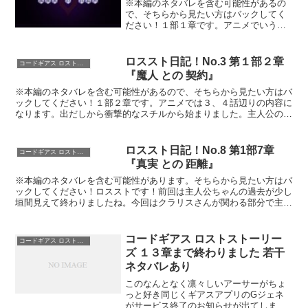
※本編のネタバレを含む可能性があるの
で、そちらから見たい方はバックしてく
ださい！１部１章です。アニメでいう
と、一期の1話～2話の途中辺りでしょう
か。この時点では主人公は日本人とブリ
タニアのハーフ、家族をブリタニアのせ
ロススト日記！No.3 第１部２章
コードギアス ロストストーリーズ
いで失い、エリア11で養...
『魔人 との 契約』
※本編のネタバレを含む可能性があるので、そちらから見たい方はバ
ックしてください！１部２章です。アニメでは３、４話辺りの内容に
なります。出だしから衝撃的なスチルから始まりました。主人公の夢
なのですが、やけにリアルで生々しいと語っています。幼い...
ロススト日記！No.8 第1部7章
コードギアス ロストストーリーズ
『真実 との 距離』
※本編のネタバレを含む可能性があります。そちらから見たい方はバ
ックしてください！ロスストです！前回は主人公ちゃんの過去が少し
垣間見えて終わりましたね。今回はクラリスさんが関わる部分で主人
公ちゃんのことが分かってきます。なのでギアス本編の部分...
コードギアス ロストストーリー
コードギアス ロストストーリーズ
ズ １３章まで終わりました 若干
ネタバレあり
このなんとなく凛々しいアーサーがちょ
っと好き同じくギアスアプリのGジェネ
がサービス終了のお知らせが出てしまっ