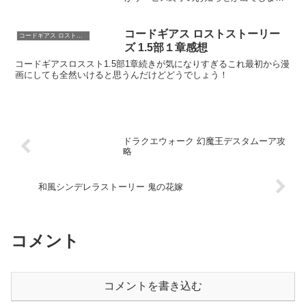
たんで、ギアスはロススト一本となりま
した。メインストーリーは終了まで更新
してくれるみたいなので、最後までプレ
コードギアス ロストストーリー
コードギアス ロストストーリーズ
イしますが！で、こっちは...
ズ 1.5部１章感想
コードギアスロススト1.5部1章続きが気になりすぎるこれ最初から漫
画にしても全然いけると思うんだけどどうでしょう！
ドラクエウォーク 幻魔王デスタムーア攻
略
和風シンデレラストーリー 鬼の花嫁
コメント
コメントを書き込む